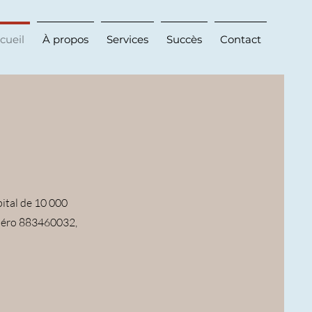
cueil
À propos
Services
Succès
Contact
pital de 10 000
uméro 883460032,