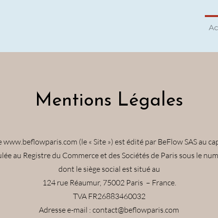
Ac
Mentions Légales
e
www.beflowparis.com
(le « Site ») est édité par BeFlow SAS au ca
ulée au Registre du Commerce et des Sociétés de Paris sous le n
dont le siège social est situé au
124 rue Réaumur, 75002 Paris – France.
TVA FR26883460032
Adresse e-mail : contact@beflowparis.com